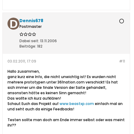
Dennis678
Postmaster
Dabei seit:
13.11.2006
Beiträge:
182
03.02.2011, 17:09
#11
Hallo zusammen,
ganz kurz eine Info, die nicht unwichtig ist! Es wurden nicht
mehrere prototypen unter 361nation.com verschickt! Es hat
sich immer um die finale Version der Saite gehandelt,
ansonsten hätte es keinen Sinn gemacht!
Das wollte ich kurz aufklären!
Schaut Euch das Projekt auf
www.beastxp.com
einfach mal an
und seht auch da einige Feedbacks!
Testen sollte man doch am Ende immer selbst oder was meint
ihr??