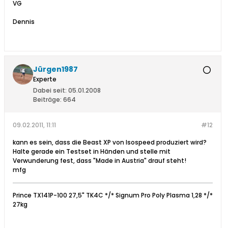
VG
Dennis
Jürgen1987
Experte
Dabei seit:
05.01.2008
Beiträge:
664
09.02.2011, 11:11
#12
kann es sein, dass die Beast XP von Isospeed produziert wird?
Halte gerade ein Testset in Händen und stelle mit
Verwunderung fest, dass "Made in Austria" drauf steht!
mfg
Prince TX141P-100 27,5" TK4C */* Signum Pro Poly Plasma 1,28 */*
27kg