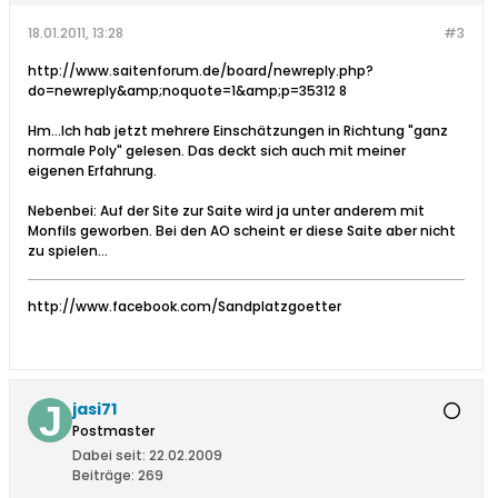
18.01.2011, 13:28
#3
http://www.saitenforum.de/board/newreply.php?
do=newreply&amp;noquote=1&amp;p=35312 8
Hm...Ich hab jetzt mehrere Einschätzungen in Richtung "ganz
normale Poly" gelesen. Das deckt sich auch mit meiner
eigenen Erfahrung.
Nebenbei: Auf der Site zur Saite wird ja unter anderem mit
Monfils geworben. Bei den AO scheint er diese Saite aber nicht
zu spielen...
http://www.facebook.com/Sandplatzgoetter
jasi71
Postmaster
Dabei seit:
22.02.2009
Beiträge:
269