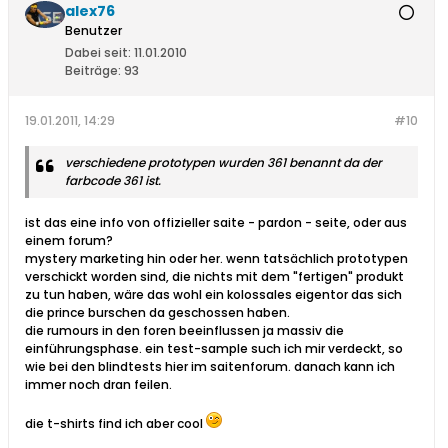
alex76
Benutzer
Dabei seit:
11.01.2010
Beiträge:
93
19.01.2011, 14:29
#10
verschiedene prototypen wurden 361 benannt da der
farbcode 361 ist.
ist das eine info von offizieller saite - pardon - seite, oder aus
einem forum?
mystery marketing hin oder her. wenn tatsächlich prototypen
verschickt worden sind, die nichts mit dem "fertigen" produkt
zu tun haben, wäre das wohl ein kolossales eigentor das sich
die prince burschen da geschossen haben.
die rumours in den foren beeinflussen ja massiv die
einführungsphase. ein test-sample such ich mir verdeckt, so
wie bei den blindtests hier im saitenforum. danach kann ich
immer noch dran feilen.
die t-shirts find ich aber cool