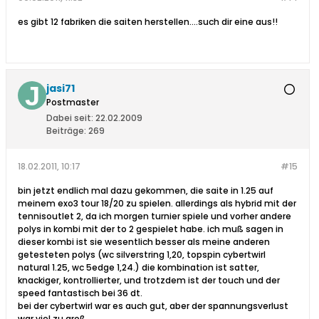
es gibt 12 fabriken die saiten herstellen....such dir eine aus!!
jasi71
Postmaster
Dabei seit:
22.02.2009
Beiträge:
269
18.02.2011, 10:17
#15
bin jetzt endlich mal dazu gekommen, die saite in 1.25 auf
meinem exo3 tour 18/20 zu spielen. allerdings als hybrid mit der
tennisoutlet 2, da ich morgen turnier spiele und vorher andere
polys in kombi mit der to 2 gespielet habe. ich muß sagen in
dieser kombi ist sie wesentlich besser als meine anderen
getesteten polys (wc silverstring 1,20, topspin cybertwirl
natural 1.25, wc 5edge 1,24.) die kombination ist satter,
knackiger, kontrollierter, und trotzdem ist der touch und der
speed fantastisch bei 36 dt.
bei der cybertwirl war es auch gut, aber der spannungsverlust
war viel zu groß.