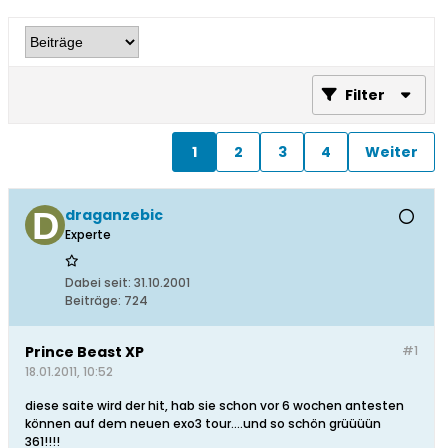
Filter
1
2
3
4
Weiter
draganzebic
Experte
Dabei seit:
31.10.2001
Beiträge:
724
Prince Beast XP
#1
18.01.2011, 10:52
diese saite wird der hit, hab sie schon vor 6 wochen antesten
können auf dem neuen exo3 tour....und so schön grüüüün
361!!!!