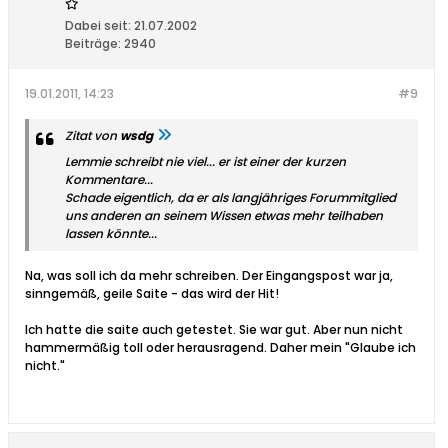
Dabei seit:
21.07.2002
Beiträge:
2940
19.01.2011, 14:23
#9
Zitat von
wsdg
Lemmie schreibt nie viel... er ist einer der kurzen
Kommentare...
Schade eigentlich, da er als langjähriges Forummitglied
uns anderen an seinem Wissen etwas mehr teilhaben
lassen könnte...
Na, was soll ich da mehr schreiben. Der Eingangspost war ja,
sinngemäß, geile Saite - das wird der Hit!
Ich hatte die saite auch getestet. Sie war gut. Aber nun nicht
hammermäßig toll oder herausragend. Daher mein "Glaube ich
nicht."