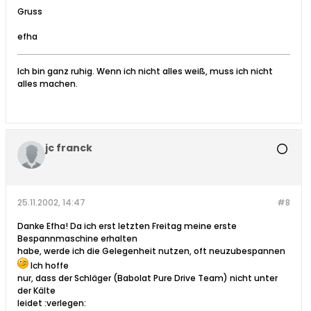
Gruss
efha
Ich bin ganz ruhig. Wenn ich nicht alles weiß, muss ich nicht
alles machen.
jc franck
25.11.2002, 14:47
#8
Danke Efha! Da ich erst letzten Freitag meine erste
Bespannmaschine erhalten
habe, werde ich die Gelegenheit nutzen, oft neuzubespannen
Ich hoffe
nur, dass der Schläger (Babolat Pure Drive Team) nicht unter
der Kälte
leidet :verlegen: