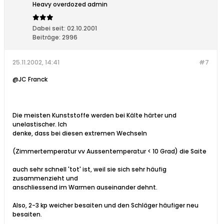
Heavy overdozed admin
Dabei seit:
02.10.2001
Beiträge:
2996
25.11.2002, 14:41
#7
@JC Franck
Die meisten Kunststoffe werden bei Kälte härter und
unelastischer. Ich
denke, dass bei diesen extremen Wechseln
(Zimmertemperatur vv Aussentemperatur < 10 Grad) die Saite
auch sehr schnell 'tot' ist, weil sie sich sehr häufig
zusammenzieht und
anschliessend im Warmen auseinander dehnt.
Also, 2-3 kp weicher besaiten und den Schläger häufiger neu
besaiten.