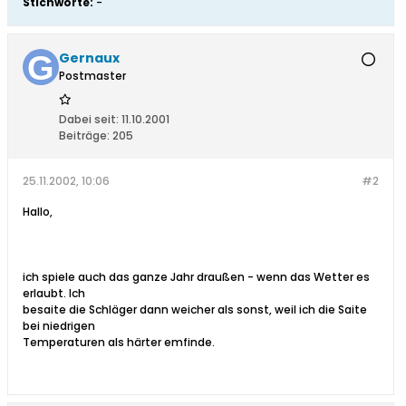
Stichworte:
-
Gernaux
Postmaster
Dabei seit:
11.10.2001
Beiträge:
205
25.11.2002, 10:06
#2
Hallo,
ich spiele auch das ganze Jahr draußen - wenn das Wetter es
erlaubt. Ich
besaite die Schläger dann weicher als sonst, weil ich die Saite
bei niedrigen
Temperaturen als härter emfinde.