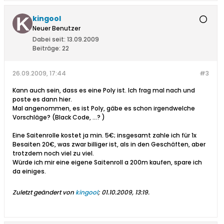
kingool
Neuer Benutzer
Dabei seit:
13.09.2009
Beiträge:
22
26.09.2009, 17:44
#3
Kann auch sein, dass es eine Poly ist. Ich frag mal nach und
poste es dann hier.
Mal angenommen, es ist Poly, gäbe es schon irgendwelche
Vorschläge? (Black Code, ...? )
Eine Saitenrolle kostet ja min. 5€; insgesamt zahle ich für 1x
Besaiten 20€, was zwar billiger ist, als in den Geschäften, aber
trotzdem noch viel zu viel.
Würde ich mir eine eigene Saitenroll a 200m kaufen, spare ich
da einiges.
Zuletzt geändert von
kingool
;
01.10.2009, 13:19
.