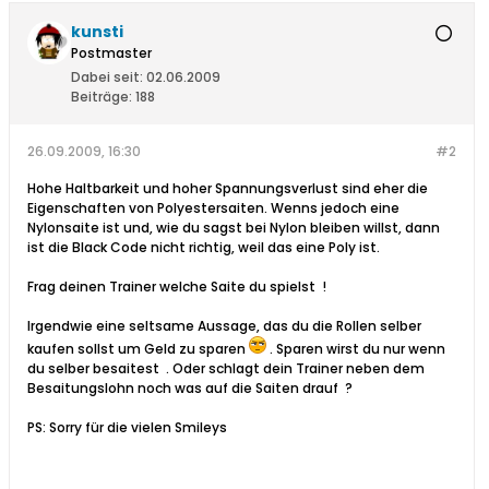
kunsti
Postmaster
Dabei seit:
02.06.2009
Beiträge:
188
26.09.2009, 16:30
#2
Hohe Haltbarkeit und hoher Spannungsverlust sind eher die
Eigenschaften von Polyestersaiten. Wenns jedoch eine
Nylonsaite ist und, wie du sagst bei Nylon bleiben willst, dann
ist die Black Code nicht richtig, weil das eine Poly ist.
Frag deinen Trainer welche Saite du spielst
!
Irgendwie eine seltsame Aussage, das du die Rollen selber
kaufen sollst um Geld zu sparen
. Sparen wirst du nur wenn
du selber besaitest
. Oder schlagt dein Trainer neben dem
Besaitungslohn noch was auf die Saiten drauf
?
PS: Sorry für die vielen Smileys