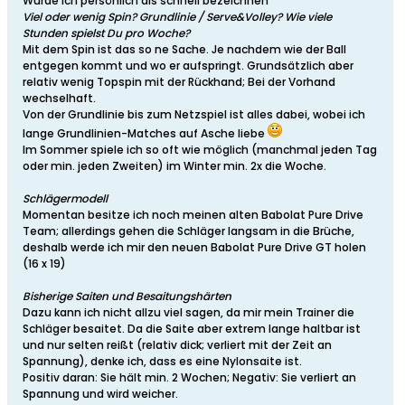
Würde ich persönlich als schnell bezeichnen
Viel oder wenig Spin? Grundlinie / Serve&Volley? Wie viele
Stunden spielst Du pro Woche?
Mit dem Spin ist das so ne Sache. Je nachdem wie der Ball
entgegen kommt und wo er aufspringt. Grundsätzlich aber
relativ wenig Topspin mit der Rückhand; Bei der Vorhand
wechselhaft.
Von der Grundlinie bis zum Netzspiel ist alles dabei, wobei ich
lange Grundlinien-Matches auf Asche liebe
Im Sommer spiele ich so oft wie möglich (manchmal jeden Tag
oder min. jeden Zweiten) im Winter min. 2x die Woche.
Schlägermodell
Momentan besitze ich noch meinen alten Babolat Pure Drive
Team; allerdings gehen die Schläger langsam in die Brüche,
deshalb werde ich mir den neuen Babolat Pure Drive GT holen
(16 x 19)
Bisherige Saiten und Besaitungshärten
Dazu kann ich nicht allzu viel sagen, da mir mein Trainer die
Schläger besaitet. Da die Saite aber extrem lange haltbar ist
und nur selten reißt (relativ dick; verliert mit der Zeit an
Spannung), denke ich, dass es eine Nylonsaite ist.
Positiv daran: Sie hält min. 2 Wochen; Negativ: Sie verliert an
Spannung und wird weicher.