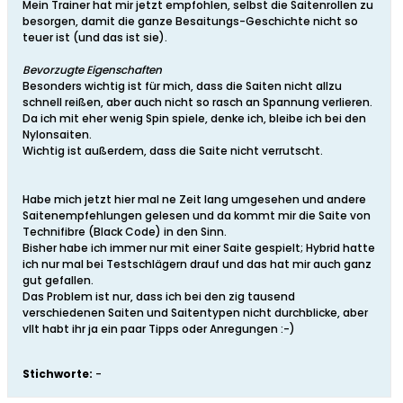
Mein Trainer hat mir jetzt empfohlen, selbst die Saitenrollen zu
besorgen, damit die ganze Besaitungs-Geschichte nicht so
teuer ist (und das ist sie).
Bevorzugte Eigenschaften
Besonders wichtig ist für mich, dass die Saiten nicht allzu
schnell reißen, aber auch nicht so rasch an Spannung verlieren.
Da ich mit eher wenig Spin spiele, denke ich, bleibe ich bei den
Nylonsaiten.
Wichtig ist außerdem, dass die Saite nicht verrutscht.
Habe mich jetzt hier mal ne Zeit lang umgesehen und andere
Saitenempfehlungen gelesen und da kommt mir die Saite von
Technifibre (Black Code) in den Sinn.
Bisher habe ich immer nur mit einer Saite gespielt; Hybrid hatte
ich nur mal bei Testschlägern drauf und das hat mir auch ganz
gut gefallen.
Das Problem ist nur, dass ich bei den zig tausend
verschiedenen Saiten und Saitentypen nicht durchblicke, aber
vllt habt ihr ja ein paar Tipps oder Anregungen :-)
Stichworte:
-