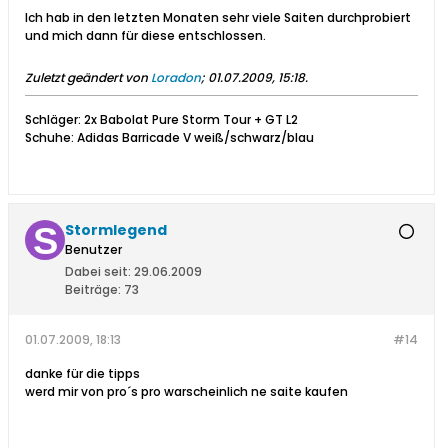
Ich hab in den letzten Monaten sehr viele Saiten durchprobiert
und mich dann für diese entschlossen.
Zuletzt geändert von
Loradon
;
01.07.2009, 15:18
.
Schläger: 2x Babolat Pure Storm Tour + GT L2
Schuhe: Adidas Barricade V weiß/schwarz/blau
Stormlegend
Benutzer
Dabei seit:
29.06.2009
Beiträge:
73
01.07.2009, 18:13
#14
danke für die tipps
werd mir von pro´s pro warscheinlich ne saite kaufen