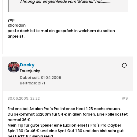
Ahnung der empfehlende vom "Material" hat..........
yep.
@loradon
poste doch bitte mal ein gespräch in welchem du saiten
anpreist .
Decky
Forenjunky
Dabei seit:
01.04.2009
Beiträge:
2171
30.06.2009, 22:22
#9
Erstens bei Arfaian Pro´s Pro Intense Heat 1.25 nachschauen.
Du bekommst 5x200m für 54 € in allen farben. Eine Rolle kostet
normal 36 €.
Mein Tip für gute Spieler eine Luxilion ersetz Pro´s Pro Cayber
Spin 1.30 für 46 € und eine Synt Gut 1.30 und dan bist sehr gut
bestückt für wenig Geld.