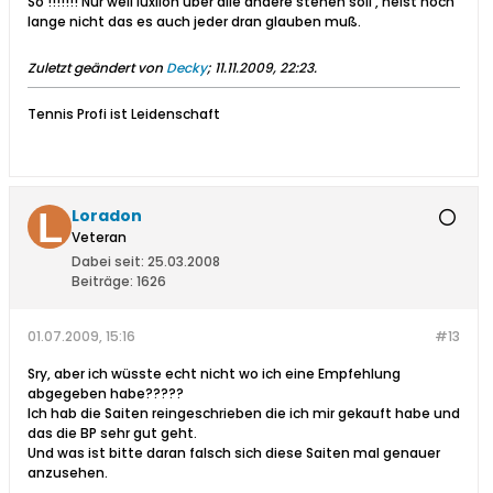
So !!!!!!! Nur weil luxilon über alle andere stehen soll , heist noch
lange nicht das es auch jeder dran glauben muß.
Zuletzt geändert von
Decky
;
11.11.2009, 22:23
.
Tennis Profi ist Leidenschaft
Loradon
Veteran
Dabei seit:
25.03.2008
Beiträge:
1626
01.07.2009, 15:16
#13
Sry, aber ich wüsste echt nicht wo ich eine Empfehlung
abgegeben habe?????
Ich hab die Saiten reingeschrieben die ich mir gekauft habe und
das die BP sehr gut geht.
Und was ist bitte daran falsch sich diese Saiten mal genauer
anzusehen.