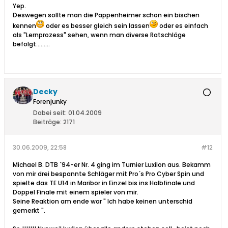
Yep.
Deswegen sollte man die Pappenheimer schon ein bischen
kennen
oder es besser gleich sein lassen
oder es einfach
als "Lernprozess" sehen, wenn man diverse Ratschläge
befolgt.........
Decky
Forenjunky
Dabei seit:
01.04.2009
Beiträge:
2171
30.06.2009, 22:58
#12
Michael B. DTB ´94-er Nr. 4 ging im Turnier Luxilon aus. Bekamm
von mir drei bespannte Schläger mit Pro´s Pro Cyber Spin und
spielte das TE U14 in Maribor in Einzel bis ins Halbfinale und
Doppel Finale mit einem spieler von mir.
Seine Reaktion am ende war " Ich habe keinen unterschid
gemerkt ".