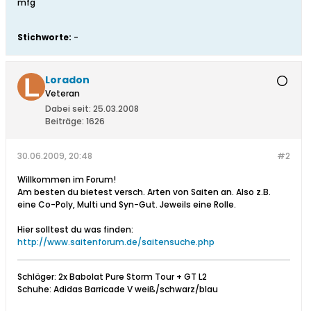
mfg
Stichworte:
-
Loradon
Veteran
Dabei seit:
25.03.2008
Beiträge:
1626
30.06.2009, 20:48
#2
Willkommen im Forum!
Am besten du bietest versch. Arten von Saiten an. Also z.B.
eine Co-Poly, Multi und Syn-Gut. Jeweils eine Rolle.
Hier solltest du was finden:
http://www.saitenforum.de/saitensuche.php
Schläger: 2x Babolat Pure Storm Tour + GT L2
Schuhe: Adidas Barricade V weiß/schwarz/blau