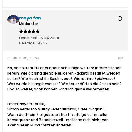
moya fan
Moderator
Dabei seit:
15.04.2004
Beiträge:
14247
30.06.2009, 20:50
#3
Na, da solltest du aber aber noch einige weitere Informationen
liefern. Wie alt sind die Spieler, deren Rackets besaitet werden
sollen? Wie hoch ist ihr Spielniveau? Wie ist ihre Spielweise?
Was wurde bislang besaitet? Wie teuer dürfen die Saiten sein?
Und so weiter, dann können wir auch gerne weiterhelfen.
Faves Players:Pouille,
Simon,Verdasco,Murray,Ferrer,Nishikori,Zverev,Fognini.
Wenn du dir ein Ziel gesteckt hast, verfolge es mit aller
Konsequenz und Beharrlichkeit und lasse dich nicht von
eventuellen Rückschritten irritieren.