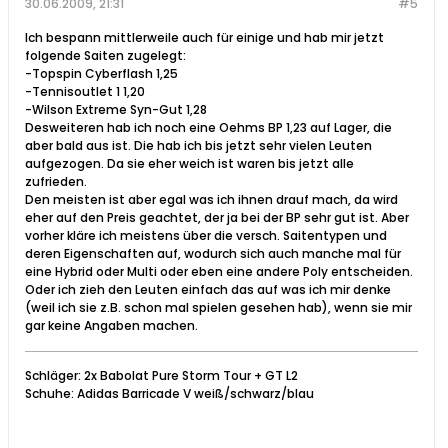
30.06.2009, 21:31
#5
Ich bespann mittlerweile auch für einige und hab mir jetzt
folgende Saiten zugelegt:
-Topspin Cyberflash 1,25
-Tennisoutlet 1 1,20
-Wilson Extreme Syn-Gut 1,28
Desweiteren hab ich noch eine Oehms BP 1,23 auf Lager, die
aber bald aus ist. Die hab ich bis jetzt sehr vielen Leuten
aufgezogen. Da sie eher weich ist waren bis jetzt alle
zufrieden.
Den meisten ist aber egal was ich ihnen drauf mach, da wird
eher auf den Preis geachtet, der ja bei der BP sehr gut ist. Aber
vorher kläre ich meistens über die versch. Saitentypen und
deren Eigenschaften auf, wodurch sich auch manche mal für
eine Hybrid oder Multi oder eben eine andere Poly entscheiden.
Oder ich zieh den Leuten einfach das auf was ich mir denke
(weil ich sie z.B. schon mal spielen gesehen hab), wenn sie mir
gar keine Angaben machen.
Schläger: 2x Babolat Pure Storm Tour + GT L2
Schuhe: Adidas Barricade V weiß/schwarz/blau