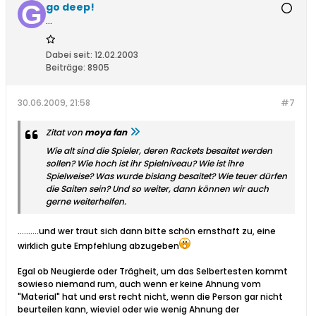
go deep!
...
Dabei seit:
12.02.2003
Beiträge:
8905
30.06.2009, 21:58
#7
Zitat von
moya fan
Wie alt sind die Spieler, deren Rackets besaitet werden
sollen? Wie hoch ist ihr Spielniveau? Wie ist ihre
Spielweise? Was wurde bislang besaitet? Wie teuer dürfen
die Saiten sein? Und so weiter, dann können wir auch
gerne weiterhelfen.
..........und wer traut sich dann bitte schön ernsthaft zu, eine
wirklich gute Empfehlung abzugeben
Egal ob Neugierde oder Trägheit, um das Selbertesten kommt
sowieso niemand rum, auch wenn er keine Ahnung vom
"Material" hat und erst recht nicht, wenn die Person gar nicht
beurteilen kann, wieviel oder wie wenig Ahnung der