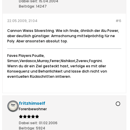
Dabei seit:
15.04.2004
Beiträge:
14247
22.05.2009, 21:04
#6
Cannon Weiss Silverstring. Wie ich finde, ähnlich der Alu Power,
aber deutlich günstiger. Armschonung mittelprächtig für ne
Poly. Aber ansonsten absolut top.
Faves Players:Pouille,
Simon,Verdasco,Murray,Ferrer,Nishikori,Zverev,Fognini.
Wenn du dir ein Ziel gesteckt hast, verfolge es mit aller
Konsequenz und Beharrlichkeit und lasse dich nicht von
eventuellen Rückschritten irritieren.
fritzhimself
Forenbewohner
Dabei seit:
01.02.2006
Beiträge:
5924