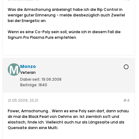
Was die Armschonung anbelangt habe ich die Rip Control in
weniger guter Erinnerung - melde diesbezüglich auch Zweifel
bei der Energetic an.
Wenn es eine Co-Poly sein soll, würde ich in diesem Fall die
Signum Pro Plasma Pure empfehlen.
Monzo
Veteran
Dabei seit:
19.06.2008
Beiträge:
1840
21.05.2009, 23:21
#4
Power, Armschonung... Wenn es eine Poly sein darf, dann schau
dir mal die Black Pearl von Oehms an. Ist ziemlich soft und
elastisch, finde ich. Vielleicht auch nur als Längssaite und als
Quersaite dann eine Multi.