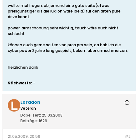
wollte mal fragen, ob jemand eine gute saite(etwas
preisgünstiger als die luxilon wäre idela) fur den alten pure
drive kennt.
power, armschonung sehr wichtig, touch wäre auch nicht
schlecht.
können auch gerne saiten von pros pro sein, da hab ich die
cyber power 2 jahre lang gespielt, bekam aber armschmerzen,
herzlichen dank
Stichworte:
-
Loradon
Veteran
Dabei seit:
25.03.2008
Beiträge:
1626
21.05.2009, 20:56
#2