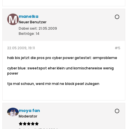
manelka
Neuer Benutzer
Dabei seit:
21.05.2009
Beiträge:
14
22.05.2009, 19:11
#5
hab bis jetzt die pros pro cyber power getestet: armprobleme
cyber blue: sweetspot eher klein und komischerweise wenig
power
tja mal schaun, werd mir mal ne black pearl zulegen
moya fan
Moderator