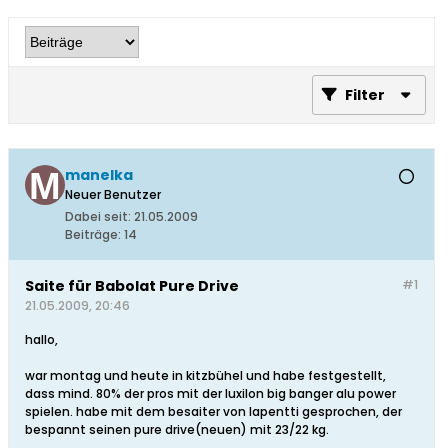
Filter
manelka
Neuer Benutzer
Dabei seit:
21.05.2009
Beiträge:
14
Saite für Babolat Pure Drive
#1
21.05.2009, 20:46
hallo,
war montag und heute in kitzbühel und habe festgestellt,
dass mind. 80% der pros mit der luxilon big banger alu power
spielen. habe mit dem besaiter von lapentti gesprochen, der
bespannt seinen pure drive(neuen) mit 23/22 kg.