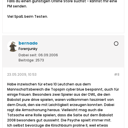
Falls du einen günstigen Online Store suchst - kannst mir eine
PM senden.
Viel Spaß beim Testen.
bernado
Forenjunky
Dabei seit:
06.09.2006
Beiträge:
2573
23.05.2009, 10:53
#8
Habe inzwischen für etwa 10 Leutchen aus dem
Mannschaftsbereich die Topspin cyber blue bespannt, auch für
einige Frauen. Besonders zwei Spieler aus der OWL, die den
Babolat pure drive spielen, waren vollkommen fasziniert von
dem Druck, den sie mit Leichtigkeit erzeugen konnten. Dabei
ragt die Armschonung heraus. Vielleicht mag auch die
Tatsache eine Rolle spielen, dass die Saite auf dem Babolat
2008 besonders gut aussieht. Die Psyche spielt immer mit.
Ich selbst bevorzuge die Kirschbaum proline II, weil etwas