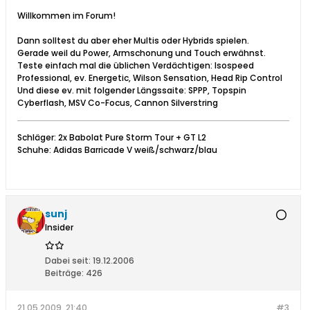
Willkommen im Forum!
Dann solltest du aber eher Multis oder Hybrids spielen.
Gerade weil du Power, Armschonung und Touch erwähnst.
Teste einfach mal die üblichen Verdächtigen: Isospeed
Professional, ev. Energetic, Wilson Sensation, Head Rip Control
Und diese ev. mit folgender Längssaite: SPPP, Topspin
Cyberflash, MSV Co-Focus, Cannon Silverstring
Schläger: 2x Babolat Pure Storm Tour + GT L2
Schuhe: Adidas Barricade V weiß/schwarz/blau
sunj
Insider
Dabei seit:
19.12.2006
Beiträge:
426
21.05.2009, 21:40
#3