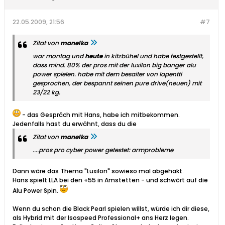
22.05.2009, 21:56
#7
Zitat von
manelka
war montag und
heute
in kitzbühel und habe festgestellt,
dass mind. 80% der pros mit der luxilon big banger alu
power spielen. habe mit dem besaiter von lapentti
gesprochen, der bespannt seinen pure drive(neuen) mit
23/22 kg.
- das Gespräch mit Hans, habe ich mitbekommen.
Jedenfalls hast du erwähnt, dass du die
Zitat von
manelka
....pros pro cyber power getestet: armprobleme
Dann wäre das Thema "Luxilon" sowieso mal abgehakt.
Hans spielt LLA bei den +55 in Amstetten - und schwört auf die
Alu Power Spin.
Wenn du schon die Black Pearl spielen willst, würde ich dir diese,
als Hybrid mit der Isospeed Professional+ ans Herz legen.