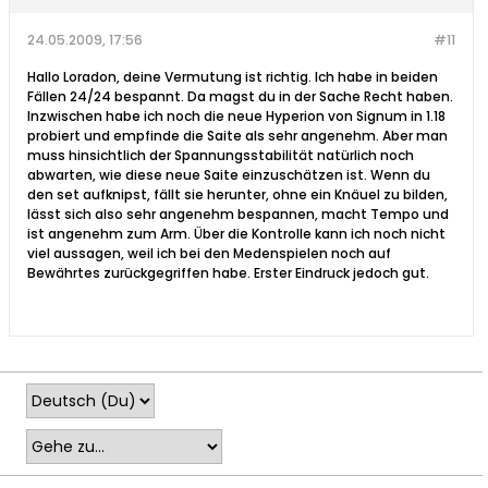
24.05.2009, 17:56
#11
Hallo Loradon, deine Vermutung ist richtig. Ich habe in beiden
Fällen 24/24 bespannt. Da magst du in der Sache Recht haben.
Inzwischen habe ich noch die neue Hyperion von Signum in 1.18
probiert und empfinde die Saite als sehr angenehm. Aber man
muss hinsichtlich der Spannungsstabilität natürlich noch
abwarten, wie diese neue Saite einzuschätzen ist. Wenn du
den set aufknipst, fällt sie herunter, ohne ein Knäuel zu bilden,
lässt sich also sehr angenehm bespannen, macht Tempo und
ist angenehm zum Arm. Über die Kontrolle kann ich noch nicht
viel aussagen, weil ich bei den Medenspielen noch auf
Bewährtes zurückgegriffen habe. Erster Eindruck jedoch gut.