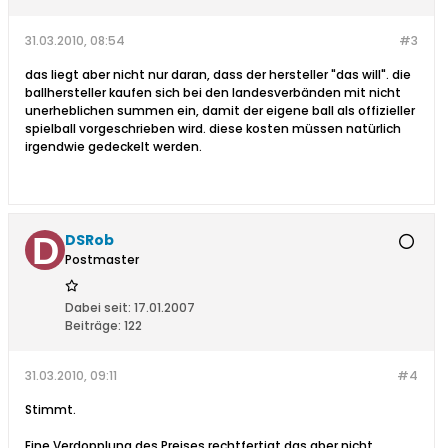
31.03.2010, 08:54
#3
das liegt aber nicht nur daran, dass der hersteller "das will". die
ballhersteller kaufen sich bei den landesverbänden mit nicht
unerheblichen summen ein, damit der eigene ball als offizieller
spielball vorgeschrieben wird. diese kosten müssen natürlich
irgendwie gedeckelt werden.
DSRob
Postmaster
Dabei seit:
17.01.2007
Beiträge:
122
31.03.2010, 09:11
#4
Stimmt.
Eine Verdopplung des Preises rechtfertigt das aber nicht.