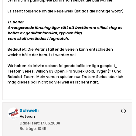
Stimmt! Im punktspiele kann man selbst die ball wählen.
Es steht folgende im die Regelwerk (ist das die richtige wort?)
11. Bollar
Arrangerande förening äger rätt att bestämma vilket slag av
bollar av godkänt fabrikat, typ och färg
som skall användas i lagmatch.
Bedeutet; Die Veranstaltende verrein kann entschieden
welche bälle der benutzt werden soll.
Wir haben zb letzte saison folgende bälle im liga gespielt,,
Tretorn Series, Wilson US Open, Pro Supex Gold, Tyger (?) und
Babolat Team. Mein verrein spielen nur Tretorn Series aber ich
mag dieses ball nicht so viel weil es ist sehr hart.
Schwelli
Veteran
Dabei seit:
17.06.2008
Beiträge:
1045