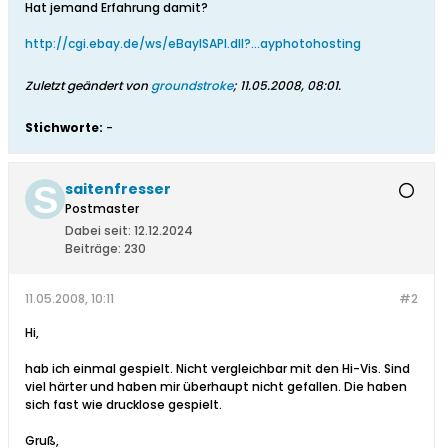
Hat jemand Erfahrung damit?
http://cgi.ebay.de/ws/eBayISAPI.dll?...ayphotohosting
Zuletzt geändert von
groundstroke
;
11.05.2008, 08:01
.
Stichworte:
-
saitenfresser
Postmaster
Dabei seit:
12.12.2024
Beiträge:
230
11.05.2008, 10:11
#2
Hi,
hab ich einmal gespielt. Nicht vergleichbar mit den Hi-Vis. Sind
viel härter und haben mir überhaupt nicht gefallen. Die haben
sich fast wie drucklose gespielt.
Gruß,