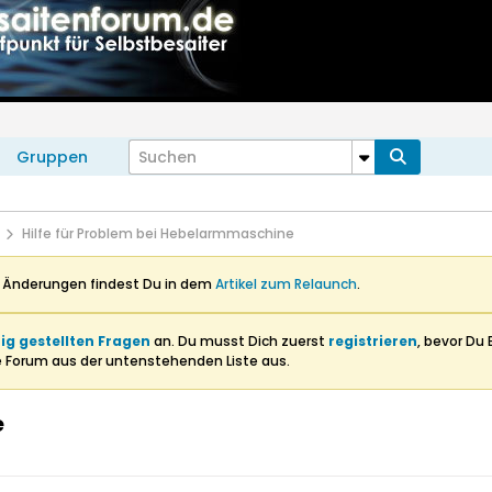
Gruppen
Hilfe für Problem bei Hebelarmmaschine
n Änderungen findest Du in dem
Artikel zum Relaunch
.
ig gestellten Fragen
an. Du musst Dich zuerst
registrieren
, bevor Du 
e Forum aus der untenstehenden Liste aus.
e