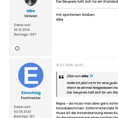
Der Neupreis hält sich für ein Standa
albe
mit sportlichen Grüßen,
Veteran
albe
Dabei seit:
30.12.2014
Beiträge:
1397
16.07.2026, 22:20
Zitat von
albe
Halte ich jetzt nicht für eine gu
Wenn es einmal festgesessen hat
Einschlag
Der Neupreis hält sich für ein S
Postmaster
Najoa - da muss man aber ganz schön 
Dabei seit:
hinzubekommen. Schlimmstenfalls fli
03.08.2023
muss ist die Instandsetzung eines Kug
Beiträge:
167
Als Privatmensch bei einer solchen G