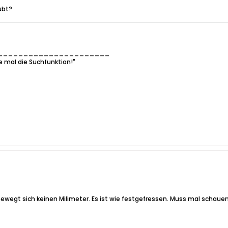
ubt?
______________________
e mal die Suchfunktion!"
 bewegt sich keinen Milimeter. Es ist wie festgefressen. Muss mal schauen 