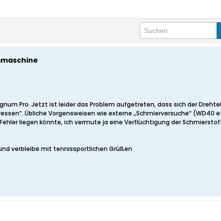
rmmaschine
num Pro. Jetzt ist leider das Problem aufgetreten, dass sich der Drehte
stgefressen“. Übliche Vorgensweisen wie externe „Schmierversuche“ (WD40 e
hler liegen könnte, ich vermute ja eine Verflüchtigung der Schmierstoffe 
nd verbleibe mit tennissportlichen Grüßen