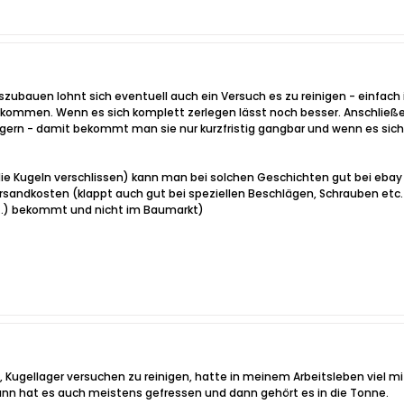
szubauen lohnt sich eventuell auch ein Versuch es zu reinigen - einfach 
kommen. Wenn es sich komplett zerlegen lässt noch besser. Anschließe
lagern - damit bekommt man sie nur kurzfristig gangbar und wenn es sich
 (die Kugeln verschlissen) kann man bei solchen Geschichten gut bei e
ersandkosten (klappt auch gut bei speziellen Beschlägen, Schrauben et
t…) bekommt und nicht im Baumarkt)
dee, Kugellager versuchen zu reinigen, hatte in meinem Arbeitsleben viel 
nn hat es auch meistens gefressen und dann gehört es in die Tonne.