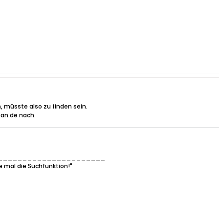
, müsste also zu finden sein.
man.de nach.
______________________
e mal die Suchfunktion!"