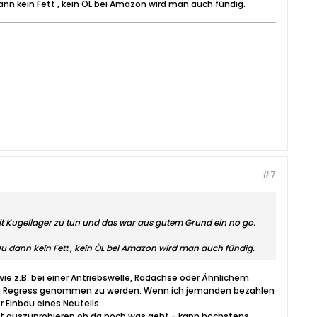
ann kein Fett , kein ÖL bei Amazon wird man auch fündig.
#7
l mit Kugellager zu tun und das war aus gutem Grund ein no go.
Du dann kein Fett , kein ÖL bei Amazon wird man auch fündig.
e z.B. bei einer Antriebswelle, Radachse oder Ähnlichem
 in Regress genommen zu werden. Wenn ich jemanden bezahlen
r Einbau eines Neuteils.
igt auszuprobieren ob da noch was geht - kann höchstens