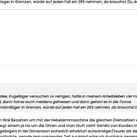
rdlager in Grenzen, würde auf jeden Fall ein 2RS nehmen, da brauchst Du d
te Idee, Kugellager versuchen zu reinigen, hatte in meinem Arbeitsleben vie
, dann hat es auch meistens gefressen und dann gehört es in die Tonne.
tandardlager in Grenzen, würde auf jeden Fall ein 2RS nehmen, da brauchst 
flink Besaiten um mit der Hebelarmmaschine die gleichen Drehzahlen wi
egt einem ja nix um die Ohren und man läuft nicht Gefahr von Kunden
ellagers in der Dimension sicherlich erheblich aufwändiger/teurer als de
eschichte, gerade kein passendes Teil zur Hand wäre ich durchaus gene