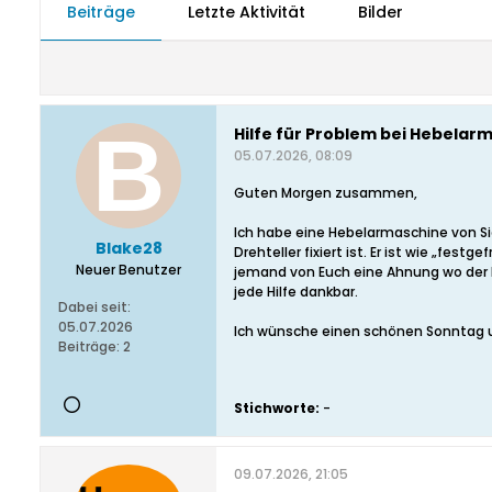
Beiträge
Letzte Aktivität
Bilder
Hilfe für Problem bei Hebela
05.07.2026, 08:09
Guten Morgen zusammen,
Ich habe eine Hebelarmaschine von Sig
Blake28
Drehteller fixiert ist. Er ist wie „fe
Neuer Benutzer
jemand von Euch eine Ahnung wo der Fe
jede Hilfe dankbar.
Dabei seit:
05.07.2026
Ich wünsche einen schönen Sonntag u
Beiträge:
2
Stichworte:
-
09.07.2026, 21:05