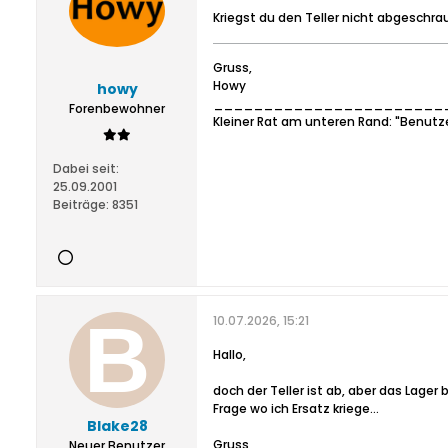
Kriegst du den Teller nicht abgeschra
Gruss,
Howy
howy
_______________________
Forenbewohner
Kleiner Rat am unteren Rand: "Benutz
Dabei seit:
25.09.2001
Beiträge:
8351
10.07.2026, 15:21
Hallo,
doch der Teller ist ab, aber das Lager
Frage wo ich Ersatz kriege…
Blake28
Gruss
Neuer Benutzer