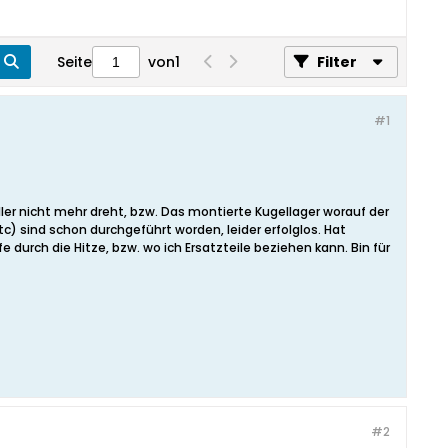
Seite
von
1
Filter
#1
ller nicht mehr dreht, bzw. Das montierte Kugellager worauf der
tc) sind schon durchgeführt worden, leider erfolglos. Hat
durch die Hitze, bzw. wo ich Ersatzteile beziehen kann. Bin für
#2