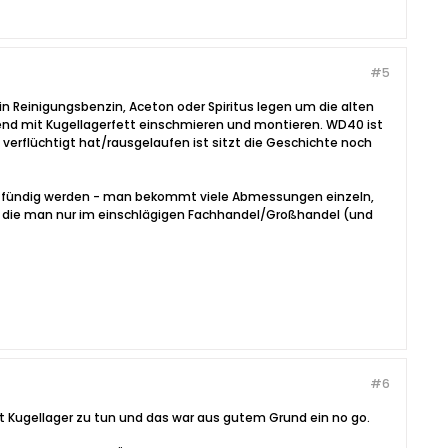
#5
in Reinigungsbenzin, Aceton oder Spiritus legen um die alten
nd mit Kugellagerfett einschmieren und montieren. WD40 ist
 verflüchtigt hat/rausgelaufen ist sitzt die Geschichte noch
bay fündig werden - man bekommt viele Abmessungen einzeln,
c. die man nur im einschlägigen Fachhandel/Großhandel (und
#6
mit Kugellager zu tun und das war aus gutem Grund ein no go.