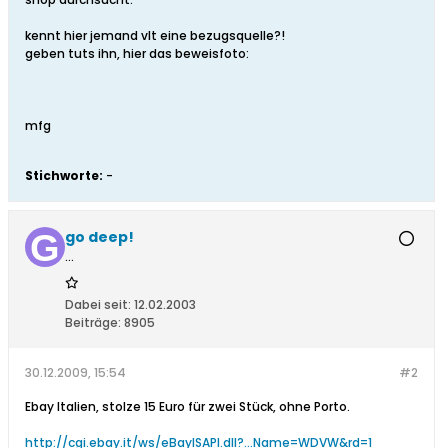
kennt hier jemand vlt eine bezugsquelle?!
geben tuts ihn, hier das beweisfoto:
mfg
Stichworte:
-
go deep!
...
Dabei seit:
12.02.2003
Beiträge:
8905
30.12.2009, 15:54
#2
Ebay Italien, stolze 15 Euro für zwei Stück, ohne Porto.
http://cgi.ebay.it/ws/eBayISAPI.dll?...Name=WDVW&rd=1