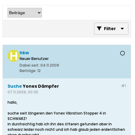
Filter
hkw
Neuer Benutzer
Dabei seit:
04.11.2009
Beiträge:
12
Suche
Yonex Dämpfer
#1
07.11.2009, 00:05
hallo,
suche seit längeren den Yonex Vibration Stopper 4 in
SCHWARZ!
in durchsichtig hab ich ihn des öfteren gefunden aber in
schwarz leider noch nicht und ich hab glaub jeden erdentlichen
shop durchsucht.