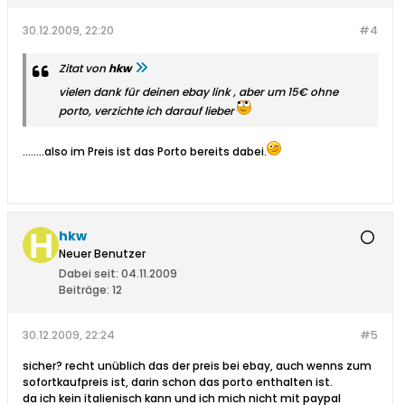
30.12.2009, 22:20
#4
Zitat von
hkw
vielen dank für deinen ebay link
, aber um 15€ ohne
porto, verzichte ich darauf lieber
........also im Preis ist das Porto bereits dabei.
hkw
Neuer Benutzer
Dabei seit:
04.11.2009
Beiträge:
12
30.12.2009, 22:24
#5
sicher? recht unüblich das der preis bei ebay, auch wenns zum
sofortkaufpreis ist, darin schon das porto enthalten ist.
da ich kein italienisch kann und ich mich nicht mit paypal