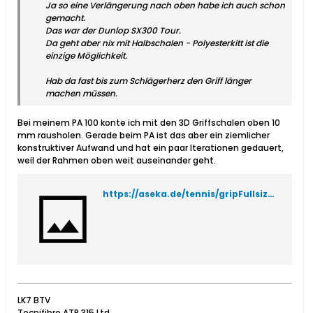
Ja so eine Verlängerung nach oben habe ich auch schon
gemacht.
Das war der Dunlop SX300 Tour.
Da geht aber nix mit Halbschalen - Polyesterkitt ist die
einzige Möglichkeit.
Hab da fast bis zum Schlägerherz den Griff länger
machen müssen.
Bei meinem PA 100 konte ich mit den 3D Griffschalen oben 10
mm rausholen. Gerade beim PA ist das aber ein ziemlicher
konstruktiver Aufwand und hat ein paar Iterationen gedauert,
weil der Rahmen oben weit auseinander geht.
https://aseka.de/tennis/gripFullsize.jpg
LK7 BTV
Tecnifibre ATP 315 Ltd.