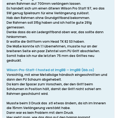
einen Rahmen auf 700mm verlängern lassen.
Es handelt sich um einen älteren Wilson Pro Staff 97, wo das
SW genug Spielraum für eine Verlängerung zulässt.
Hab den Rahmen ohne Grundgriffband bekommen.
Der Rahmen soll 315g haben und ich hatte gute 291g
gemessen.
Denke dass da ein Ledergriffband oben war, das sollte dann
hinkommen.
Er wollte die Griffform vom Head TK 82 S3 haben.
Die Maße konnte ich 1:1 übernehmen, musste nur an der
breiteren Seite ein paar Zehntel vom PU Griff abschleifen.
Somit habe ich nur die letzten 75 mm des Griffes neu
gedruckt.
Wilson-Pro-Staff-1 hosted at ImgBB — ImgBB (ibb.co)
Vorsichtig, mit einer Metallsäge händisch eingeschnitten und
dann den PU Schaum abgehebelt.
Da kam der Spacer zum Vorschein, der den Griff beim
Schäumen in Position hält, damit der Griff nicht schief am
Rahmen geschäumt wird.
Musste beim 3 Druck das .stl etwas ändern, da ich im Inneren
die 15mm Verlängerung verstärkt habe.
Dann war es kein Problem mit dem Druck.
Hier sieht man, wie das ding auf den hairpin kommt.