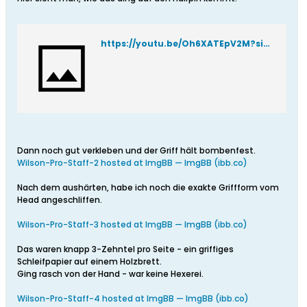
https://youtu.be/Oh6XATEpV2M?si=CdTi8s289kt7RN2F
Dann noch gut verkleben und der Griff hält bombenfest.
Wilson-Pro-Staff-2 hosted at ImgBB — ImgBB (ibb.co)
Nach dem aushärten, habe ich noch die exakte Griffform vom
Head angeschliffen.
Wilson-Pro-Staff-3 hosted at ImgBB — ImgBB (ibb.co)
Das waren knapp 3-Zehntel pro Seite - ein griffiges
Schleifpapier auf einem Holzbrett.
Ging rasch von der Hand - war keine Hexerei.
Wilson-Pro-Staff-4 hosted at ImgBB — ImgBB (ibb.co)