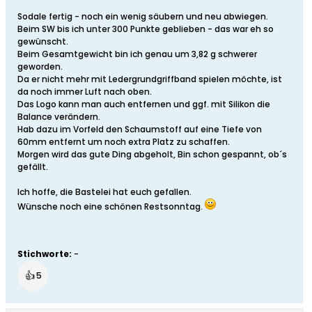
Sodale fertig - noch ein wenig säubern und neu abwiegen.
Beim SW bis ich unter 300 Punkte geblieben - das war eh so
gewünscht.
Beim Gesamtgewicht bin ich genau um 3,82 g schwerer
geworden.
Da er nicht mehr mit Ledergrundgriffband spielen möchte, ist
da noch immer Luft nach oben.
Das Logo kann man auch entfernen und ggf. mit Silikon die
Balance verändern.
Hab dazu im Vorfeld den Schaumstoff auf eine Tiefe von
60mm entfernt um noch extra Platz zu schaffen.
Morgen wird das gute Ding abgeholt, Bin schon gespannt, ob´s
gefällt.
Ich hoffe, die Bastelei hat euch gefallen.
Wünsche noch eine schönen Restsonntag.
Stichworte:
-
👍
5