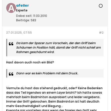
afeller
Experte
Dabei seit:
11.03.2010
Beiträge:
583
27.01.2025, 07:55
#2
Da kam der Spacer zum Vorschein, der den Griff beim
Schäumen in Position hält, damit der Griff nicht schief am
Rahmen geschäumt wird.
Hast davon auch noch ein Bild?
Dann war es kein Problem mit dem Druck.
Vermute du hast das stehend gedruckt, oder? Keine Bedenken
dass das Teil irgendwo an einem Layer bricht? Ich hatte sowas
mehrfach beim Badminton ausprobiert und leider vergebens.
Immer der Griff gebrochen. Beim Badminton ist halt deutlich
mehr Geschwindigkeit und Biegung...
Koennte mir vorstellen dass wenn der Spieler den Griff sehr