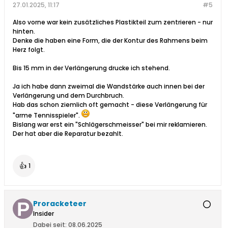
27.01.2025, 11:17
#5
Also vorne war kein zusätzliches Plastikteil zum zentrieren - nur
hinten.
Denke die haben eine Form, die der Kontur des Rahmens beim
Herz folgt.
Bis 15 mm in der Verlängerung drucke ich stehend.
Ja ich habe dann zweimal die Wandstärke auch innen bei der
Verlängerung und dem Durchbruch.
Hab das schon ziemlich oft gemacht - diese Verlängerung für
"arme Tennisspieler".
Bislang war erst ein "Schlägerschmeisser" bei mir reklamieren.
Der hat aber die Reparatur bezahlt.
👍
1
Proracketeer
Insider
Dabei seit:
08.06.2025