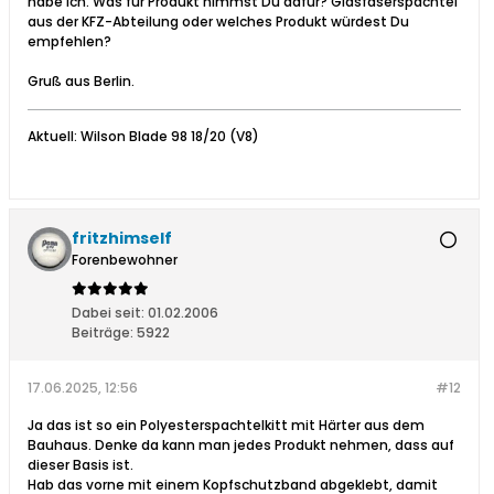
habe ich. Was für Produkt nimmst Du dafür? Glasfaserspachtel
aus der KFZ-Abteilung oder welches Produkt würdest Du
empfehlen?
Gruß aus Berlin.
Aktuell: Wilson Blade 98 18/20 (V8)
fritzhimself
Forenbewohner
Dabei seit:
01.02.2006
Beiträge:
5922
17.06.2025, 12:56
#12
Ja das ist so ein Polyesterspachtelkitt mit Härter aus dem
Bauhaus. Denke da kann man jedes Produkt nehmen, dass auf
dieser Basis ist.
Hab das vorne mit einem Kopfschutzband abgeklebt, damit