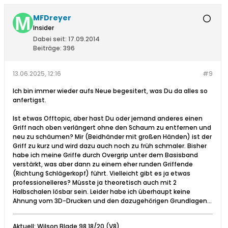
MFDreyer
Insider
Dabei seit:
17.09.2014
Beiträge:
396
13.06.2025, 12:16
#9
Ich bin immer wieder aufs Neue begesitert, was Du da alles so
anfertigst.
Ist etwas Offtopic, aber hast Du oder jemand anderes einen
Griff nach oben verlängert ohne den Schaum zu entfernen und
neu zu schäumen? Mir (Beidhänder mit großen Händen) ist der
Griff zu kurz und wird dazu auch noch zu früh schmaler. Bisher
habe ich meine Griffe durch Overgrip unter dem Basisband
verstärkt, was aber dann zu einem eher runden Griffende
(Richtung Schlägerkopf) führt. Vielleicht gibt es ja etwas
professionelleres? Müsste ja theoretisch auch mit 2
Halbschalen lösbar sein. Leider habe ich überhaupt keine
Ahnung vom 3D-Drucken und den dazugehörigen Grundlagen...
Aktuell: Wilson Blade 98 18/20 (V8)