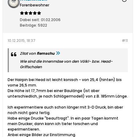
Forenbewohner
Dabei seit:
01.02.2006
Beiträge:
5922
10.12.2015, 18:37
#11
Zitat von
flemschu
Wie sind die Innenmäse von den Völkl- bzw. Head-
Griffschalen
Der Hairpin bei Head ist leicht konisch - von 25,4 (hinten) bis
vorne 26,5 mm.
Die Höhe ist 17,7mm bei einer Baulänge (ist aber
unterschiedlich, je nach Schlägermodell) von z.B. 185mm Länge.
Ich experimentiere auch schon länger mit 3-D Druck, bin aber
noch nicht ganz fertig.
Habe einige Drucke "beauftragt". In ein paar Tagen kommt
mein Drucker, dann kann ich tiefer forschen und
experimentieren.
Anbei einige Bilder zur Einstimmung.