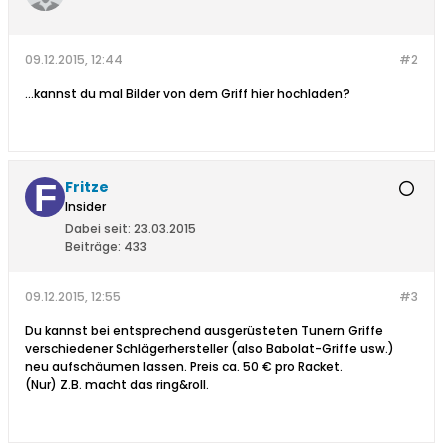
09.12.2015, 12:44
#2
...kannst du mal Bilder von dem Griff hier hochladen?
Fritze
Insider
Dabei seit:
23.03.2015
Beiträge:
433
09.12.2015, 12:55
#3
Du kannst bei entsprechend ausgerüsteten Tunern Griffe
verschiedener Schlägerhersteller (also Babolat-Griffe usw.)
neu aufschäumen lassen. Preis ca. 50 € pro Racket.
(Nur) Z.B. macht das ring&roll.