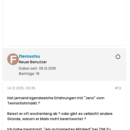
flemschu
Neuer Benutzer
Dabei seit:
08.12.2015
Beiträge:
16
14.12.2015, 09:35
#12
Hat jemand irgendwelche Erfahrungen mit "Jens" vom
Tennisflohmarkt ?
Reisst er oft wochenlang ab ? oder gibt es velleicht andere
Gründe, warum er Mails nicht beantwortet ?
Ich habe beantragt, "ein autorisiertes Mitglied" bei TfM Zu