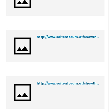
http://www.saitenforum.at/showthread.php?t=671
http://www.saitenforum.at/showthread.php?t=259&p=2532&viewfull=1#post2532