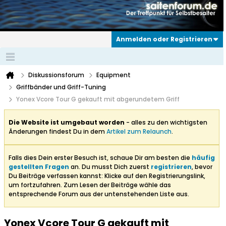
Anmelden oder Registrieren
Diskussionsforum
Equipment
Griffbänder und Griff-Tuning
Yonex Vcore Tour G gekauft mit abgerundetem Griff
Die Website ist umgebaut worden
- alles zu den wichtigsten
Änderungen findest Du in dem
Artikel zum Relaunch
.
Falls dies Dein erster Besuch ist, schaue Dir am besten die
häufig
gestellten Fragen
an. Du musst Dich zuerst
registrieren
, bevor
Du Beiträge verfassen kannst: Klicke auf den Registrierungslink,
um fortzufahren. Zum Lesen der Beiträge wähle das
entsprechende Forum aus der untenstehenden Liste aus.
Yonex Vcore Tour G gekauft mit