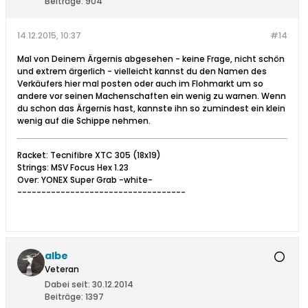
Beiträge:
904
14.12.2015, 10:37
#14
Mal von Deinem Ärgernis abgesehen - keine Frage, nicht schön
und extrem ärgerlich - vielleicht kannst du den Namen des
Verkäufers hier mal posten oder auch im Flohmarkt um so
andere vor seinen Machenschaften ein wenig zu warnen. Wenn
du schon das Ärgernis hast, kannste ihn so zumindest ein klein
wenig auf die Schippe nehmen.
Racket: Tecnifibre XTC 305 (18x19)
Strings: MSV Focus Hex 1.23
Over: YONEX Super Grab -white-
-----------------------------------
albe
Veteran
Dabei seit:
30.12.2014
Beiträge:
1397