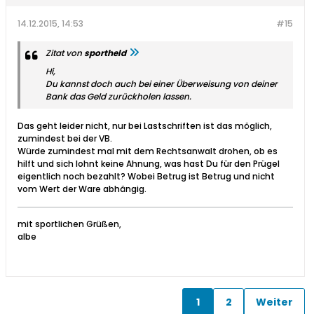
14.12.2015, 14:53
#15
Zitat von
sportheld
Hi,
Du kannst doch auch bei einer Überweisung von deiner
Bank das Geld zurückholen lassen.
Das geht leider nicht, nur bei Lastschriften ist das möglich,
zumindest bei der VB.
Würde zumindest mal mit dem Rechtsanwalt drohen, ob es
hilft und sich lohnt keine Ahnung, was hast Du für den Prügel
eigentlich noch bezahlt? Wobei Betrug ist Betrug und nicht
vom Wert der Ware abhängig.
mit sportlichen Grüßen,
albe
1
2
Weiter