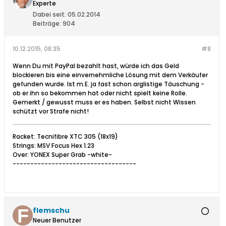
Experte
Dabei seit:
05.02.2014
Beiträge:
904
10.12.2015, 08:35
#8
Wenn Du mit PayPal bezahlt hast, würde ich das Geld
blockieren bis eine einvernehmliche Lösung mit dem Verkäufer
gefunden wurde. Ist m.E. ja fast schon arglistige Täuschung -
ob er ihn so bekommen hat oder nicht spielt keine Rolle.
Gemerkt / gewusst muss er es haben. Selbst nicht Wissen
schützt vor Strafe nicht!
Racket: Tecnifibre XTC 305 (18x19)
Strings: MSV Focus Hex 1.23
Over: YONEX Super Grab -white-
-----------------------------------
flemschu
Neuer Benutzer