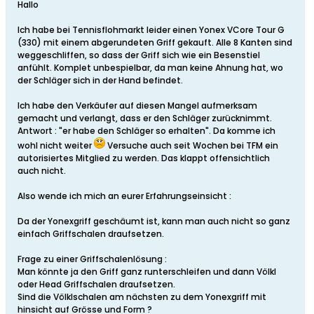
Hallo
Ich habe bei Tennisflohmarkt leider einen Yonex VCore Tour G
(330) mit einem abgerundeten Griff gekauft. Alle 8 Kanten sind
weggeschliffen, so dass der Griff sich wie ein Besenstiel
anfühlt. Komplet unbespielbar, da man keine Ahnung hat, wo
der Schläger sich in der Hand befindet.
Ich habe den Verkäufer auf diesen Mangel aufmerksam
gemacht und verlangt, dass er den Schläger zurücknimmt.
Antwort : "er habe den Schläger so erhalten". Da komme ich
wohl nicht weiter
Versuche auch seit Wochen bei TFM ein
autorisiertes Mitglied zu werden. Das klappt offensichtlich
auch nicht.
Also wende ich mich an eurer Erfahrungseinsicht :
Da der Yonexgriff geschäumt ist, kann man auch nicht so ganz
einfach Griffschalen draufsetzen.
Frage zu einer Griffschalenlösung :
Man könnte ja den Griff ganz runterschleifen und dann Völkl
oder Head Griffschalen draufsetzen.
Sind die Völklschalen am nächsten zu dem Yonexgriff mit
hinsicht auf Grösse und Form ?