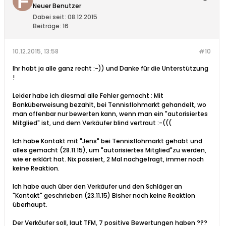
Neuer Benutzer
Dabei seit:
08.12.2015
Beiträge:
16
10.12.2015, 13:58
#10
Ihr habt ja alle ganz recht :-)) und Danke für die Unterstützung
!
Leider habe ich diesmal alle Fehler gemacht : Mit
Banküberweisung bezahlt, bei Tennisflohmarkt gehandelt, wo
man offenbar nur bewerten kann, wenn man ein "autorisiertes
Mitglied" ist, und dem Verkäufer blind vertraut :-(((
Ich habe Kontakt mit "Jens" bei Tennisflohmarkt gehabt und
alles gemacht (28.11.15), um "autorisiertes Mitglied"zu werden,
wie er erklärt hat. Nix passiert, 2 Mal nachgefragt, immer noch
keine Reaktion.
Ich habe auch über den Verkäufer und den Schläger an
"Kontakt" geschrieben (23.11.15) Bisher noch keine Reaktion
überhaupt.
Der Verkäufer soll, laut TFM, 7 positive Bewertungen haben ???