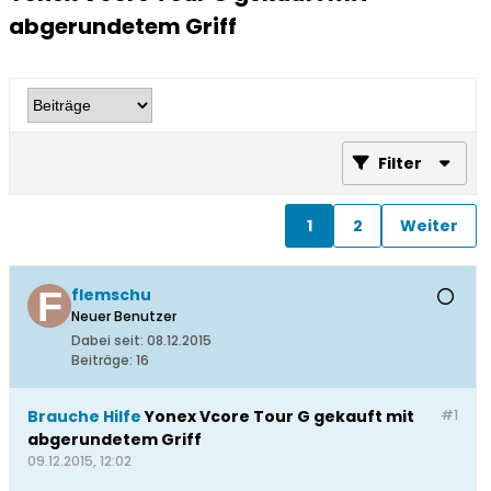
abgerundetem Griff
Filter
1
2
Weiter
flemschu
Neuer Benutzer
Dabei seit:
08.12.2015
Beiträge:
16
Brauche Hilfe
Yonex Vcore Tour G gekauft mit
#1
abgerundetem Griff
09.12.2015, 12:02