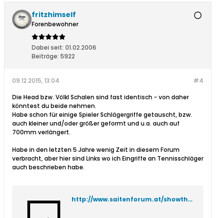
fritzhimself
Forenbewohner
Dabei seit:
01.02.2006
Beiträge:
5922
09.12.2015, 13:04
#4
Die Head bzw. Völkl Schalen sind fast identisch - von daher
könntest du beide nehmen.
Habe schon für einige Spieler Schlägergriffe getauscht, bzw.
auch kleiner und/oder größer geformt und u.a. auch auf
700mm verlängert.
Habe in den letzten 5 Jahre wenig Zeit in diesem Forum
verbracht, aber hier sind Links wo ich Eingriffe an Tennisschläger
auch beschrieben habe.
http://www.saitenforum.at/showthread.php?t=709&p=5347&viewfull=1#post5347