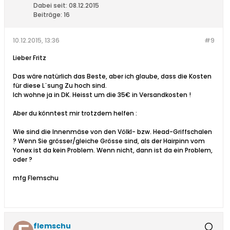
Dabei seit:
08.12.2015
Beiträge:
16
10.12.2015, 13:36
#9
Lieber Fritz
Das wäre natürlich das Beste, aber ich glaube, dass die Kosten
für diese L¨sung Zu hoch sind.
Ich wohne ja in DK. Heisst um die 35€ in Versandkosten !
Aber du könntest mir trotzdem helfen :
Wie sind die Innenmäse von den Völkl- bzw. Head-Griffschalen
? Wenn Sie grösser/gleiche Grösse sind, als der Hairpinn vom
Yonex ist da kein Problem. Wenn nicht, dann ist da ein Problem,
oder ?
mfg Flemschu
flemschu