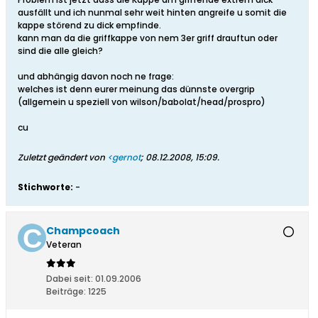
ausfällt und ich nunmal sehr weit hinten angreife u somit die
kappe störend zu dick empfinde.
kann man da die griffkappe von nem 3er griff drauftun oder
sind die alle gleich?
und abhängig davon noch ne frage:
welches ist denn eurer meinung das dünnste overgrip
(allgemein u speziell von wilson/babolat/head/prospro)
cu
Zuletzt geändert von
<gernot
;
08.12.2008, 15:09
.
Stichworte:
-
Champcoach
Veteran
Dabei seit:
01.09.2006
Beiträge:
1225