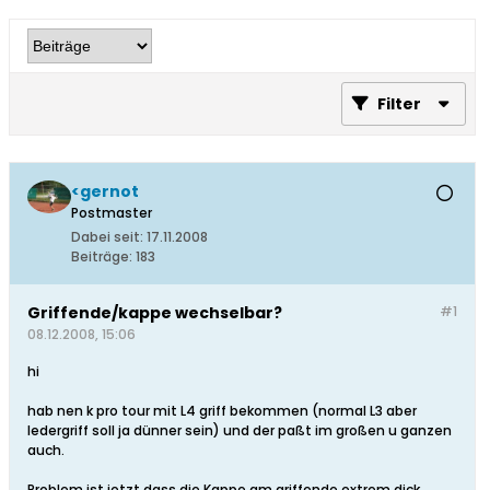
Filter
<gernot
Postmaster
Dabei seit:
17.11.2008
Beiträge:
183
Griffende/kappe wechselbar?
#1
08.12.2008, 15:06
hi
hab nen k pro tour mit L4 griff bekommen (normal L3 aber
ledergriff soll ja dünner sein) und der paßt im großen u ganzen
auch.
Problem ist jetzt dass die Kappe am griffende extrem dick