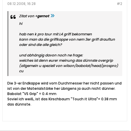
08.12.2008, 16:28
#2
Zitat von
<gernot
hi
hab nen k pro tour mit L4 griff bekommen
kann man da die griffkappe von nem 3er griff drauftun
oder sind die alle gleich?
und abhängig davon noch ne frage:
welches ist denn eurer meinung das dünnste overgrip
(allgemein u speziell von wilson/babolat/head/prospro)
cu
Die 3-er Endkappe wird vom Durchmesser her nicht passen und
ist von der Materialstärke her übrigens ja auch nicht dünner.
Babolat "VS Grip" = 0.4 mm
Soviel ich weiß, ist das Kirschbaum "Touch it Ultra"= 0.38 mm
das dünnste.