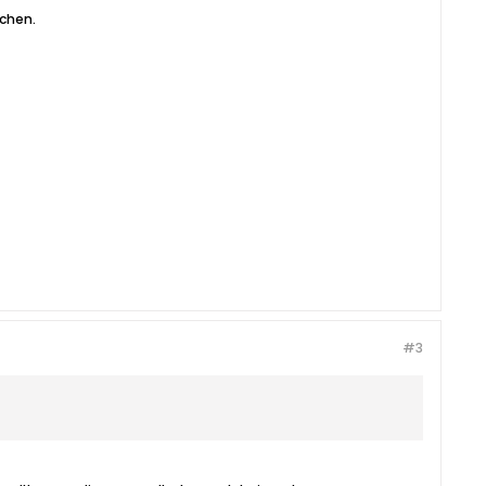
chen.
#3