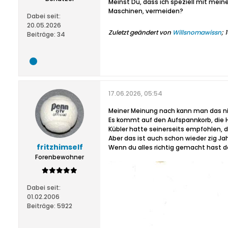
Meinst Du, dass ich speziell mit mei
Maschinen, vermeiden?
Dabei seit:
20.05.2026
Zuletzt geändert von
Willsnomawissn
;
1
Beiträge:
34
17.06.2026, 05:54
Meiner Meinung nach kann man das ni
Es kommt auf den Aufspannkorb, die 
Kübler hatte seinerseits empfohlen, d
Aber das ist auch schon wieder zig Jah
fritzhimself
Wenn du alles richtig gemacht hast 
Forenbewohner
Dabei seit:
01.02.2006
Beiträge:
5922