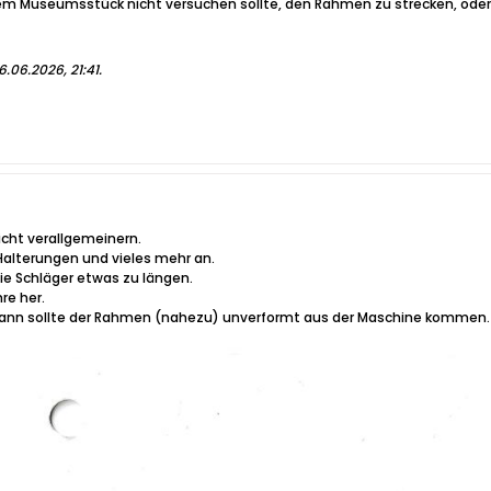
nem Museumsstück nicht versuchen sollte, den Rahmen zu strecken, oder 
6.06.2026, 21:41
.
cht verallgemeinern.
Halterungen und vieles mehr an.
ie Schläger etwas zu längen.
re her.
dann sollte der Rahmen (nahezu) unverformt aus der Maschine kommen.