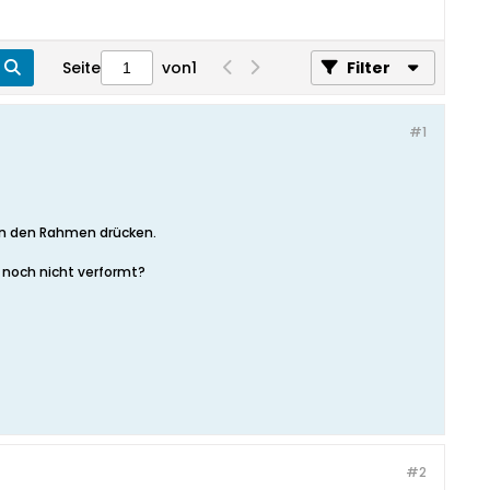
Seite
von
1
Filter
#1
gen den Rahmen drücken.
e noch nicht verformt?
#2