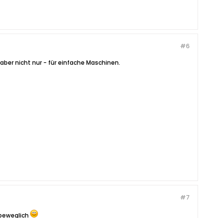
#6
er nicht nur - für einfache Maschinen.
#7
 beweglich