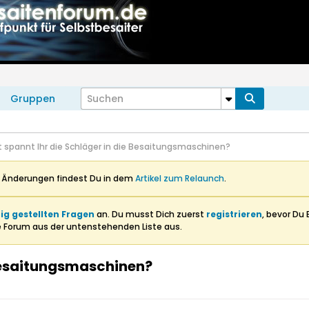
Gruppen
t spannt Ihr die Schläger in die Besaitungsmaschinen?
n Änderungen findest Du in dem
Artikel zum Relaunch
.
ig gestellten Fragen
an. Du musst Dich zuerst
registrieren
, bevor Du 
e Forum aus der untenstehenden Liste aus.
 Besaitungsmaschinen?