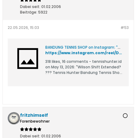
Dabei seit:
01.02.2006
Beiträge:
5922
22.05.2026, 15:03
#53
BANDUNG TENNIS SHOP on Instagram: "Wilson Shift Extended? ??? Tennis Hunter Bandung Tennis Shop GRSA Intl Certified Pro Stringer #tennishunter"
https://www.instagram.com/reel/DYTraxBR7ic/?igsh=MWxyMWZ2OGd0c3I1Zw==
318 likes, 16 comments - tennishunter.id
on May 13, 2026: "Wilson Shift Extended?
??? Tennis Hunter Bandung Tennis Shop
GRSA Intl Certified Pro Stringer
#tennishunter".
fritzhimself
Forenbewohner
Dabei seit:
01.02.2006