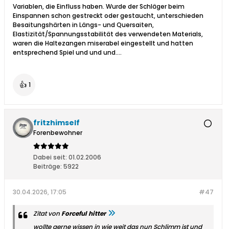
Variablen, die Einfluss haben. Wurde der Schläger beim
Einspannen schon gestreckt oder gestaucht, unterschieden
Besaitungshärten in Längs- und Quersaiten,
Elastizität/Spannungsstabilität des verwendeten Materials,
waren die Haltezangen miserabel eingestellt und hatten
entsprechend Spiel und und und….
👍
1
fritzhimself
Forenbewohner
Dabei seit:
01.02.2006
Beiträge:
5922
30.04.2026, 17:05
#47
Zitat von
Forceful hitter
wollte gerne wissen in wie weit das nun Schlimm ist und