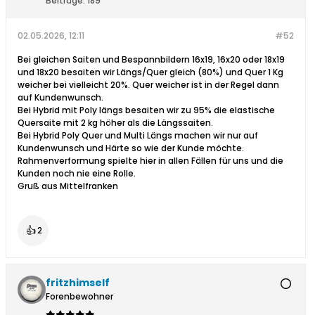
Beiträge:
189
02.05.2026, 12:11
#52
Bei gleichen Saiten und Bespannbildern 16x19, 16x20 oder 18x19
und 18x20 besaiten wir Längs/Quer gleich (80%) und Quer 1 Kg
weicher bei vielleicht 20%. Quer weicher ist in der Regel dann
auf Kundenwunsch.
Bei Hybrid mit Poly längs besaiten wir zu 95% die elastische
Quersaite mit 2 kg höher als die Längssaiten.
Bei Hybrid Poly Quer und Multi Längs machen wir nur auf
Kundenwunsch und Härte so wie der Kunde möchte.
Rahmenverformung spielte hier in allen Fällen für uns und die
Kunden noch nie eine Rolle.
Gruß aus Mittelfranken
👍
2
fritzhimself
Forenbewohner