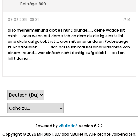
Beiträge:
809
09.02.2015, 08:31
#14
also meinermeinung gibt es nur 2 gründe...... deine waage ist
mist..... oder wenn auf dem stab an dem du die kg einstellst
eine skala aufgeklebt ist ... dies mit einer anderen Federwaage
zu kontrollieren....... ......das hatte ich mal bei einer Maschine von
einem freund... war einfach nicht richtig aufgeklebt.... testen
hilft da nur...
Powered by
vBulletin®
Version 6.2.2
Copyright © 2026 MH Sub I, LLC dba vBulletin. Alle Rechte vorbehalten.