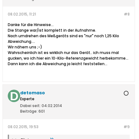
08.02.2015, 11:21
#8
Danke für die Hinweise...
Die Stange war/ist komplett in der Aufnahme.
Nach umdrehen des Meßgeräts sind es "nur" noch 1,25 Kilo
Abweichung....
Wir nähern uns ;-)
Wahrscheinlich ist es wirklich nur das Gerät.. ich muss mal
gucken, wo ich hier ein 10-Kilo-Referenzgewicht herbekomme...
Dann kann ich die Abweichung ja leicht feststellen...
detomaso
Experte
Dabei seit:
04.02.2014
Beiträge:
601
08.02.2015, 19:53
#9