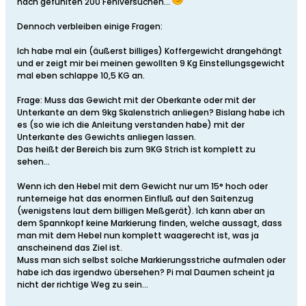
nach gefühlten 200 Fehlversuchen...
Dennoch verbleiben einige Fragen:
Ich habe mal ein (äußerst billiges) Koffergewicht drangehängt
und er zeigt mir bei meinen gewollten 9 Kg Einstellungsgewicht
mal eben schlappe 10,5 KG an.
Frage: Muss das Gewicht mit der Oberkante oder mit der
Unterkante an dem 9kg Skalenstrich anliegen? Bislang habe ich
es (so wie ich die Anleitung verstanden habe) mit der
Unterkante des Gewichts anliegen lassen.
Das heißt der Bereich bis zum 9KG Strich ist komplett zu
sehen...
Wenn ich den Hebel mit dem Gewicht nur um 15° hoch oder
runterneige hat das enormen Einfluß auf den Saitenzug
(wenigstens laut dem billigen Meßgerät). Ich kann aber an
dem Spannkopf keine Markierung finden, welche aussagt, dass
man mit dem Hebel nun komplett waagerecht ist, was ja
anscheinend das Ziel ist.
Muss man sich selbst solche Markierungsstriche aufmalen oder
habe ich das irgendwo übersehen? Pi mal Daumen scheint ja
nicht der richtige Weg zu sein...