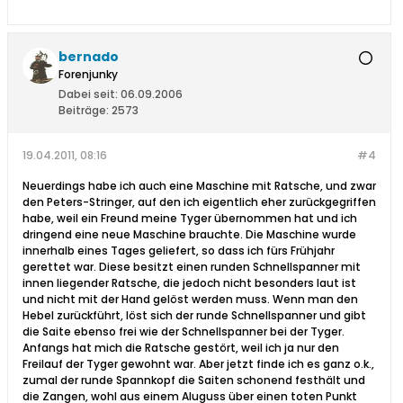
bernado
Forenjunky
Dabei seit:
06.09.2006
Beiträge:
2573
19.04.2011, 08:16
#4
Neuerdings habe ich auch eine Maschine mit Ratsche, und zwar
den Peters-Stringer, auf den ich eigentlich eher zurückgegriffen
habe, weil ein Freund meine Tyger übernommen hat und ich
dringend eine neue Maschine brauchte. Die Maschine wurde
innerhalb eines Tages geliefert, so dass ich fürs Frühjahr
gerettet war. Diese besitzt einen runden Schnellspanner mit
innen liegender Ratsche, die jedoch nicht besonders laut ist
und nicht mit der Hand gelöst werden muss. Wenn man den
Hebel zurückführt, löst sich der runde Schnellspanner und gibt
die Saite ebenso frei wie der Schnellspanner bei der Tyger.
Anfangs hat mich die Ratsche gestört, weil ich ja nur den
Freilauf der Tyger gewohnt war. Aber jetzt finde ich es ganz o.k.,
zumal der runde Spannkopf die Saiten schonend festhält und
die Zangen, wohl aus einem Aluguss über einen toten Punkt