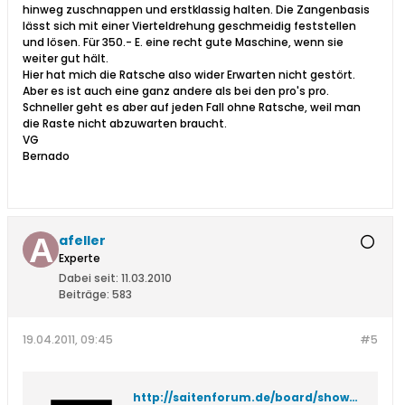
hinweg zuschnappen und erstklassig halten. Die Zangenbasis
lässt sich mit einer Vierteldrehung geschmeidig feststellen
und lösen. Für 350.- E. eine recht gute Maschine, wenn sie
weiter gut hält.
Hier hat mich die Ratsche also wider Erwarten nicht gestört.
Aber es ist auch eine ganz andere als bei den pro's pro.
Schneller geht es aber auf jeden Fall ohne Ratsche, weil man
die Raste nicht abzuwarten braucht.
VG
Bernado
afeller
Experte
Dabei seit:
11.03.2010
Beiträge:
583
19.04.2011, 09:45
#5
http://saitenforum.de/board/showthread.php?t=23158