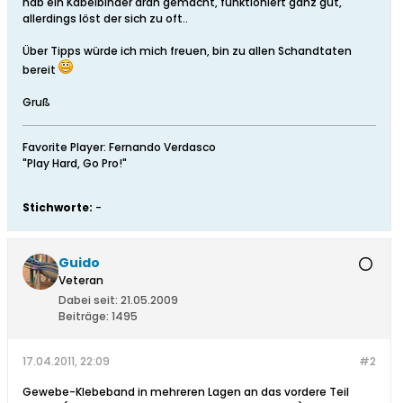
hab ein Kabelbinder dran gemacht, funktioniert ganz gut,
allerdings löst der sich zu oft..
Über Tipps würde ich mich freuen, bin zu allen Schandtaten
bereit
Gruß
Favorite Player: Fernando Verdasco
"Play Hard, Go Pro!"
Stichworte:
-
Guido
Veteran
Dabei seit:
21.05.2009
Beiträge:
1495
17.04.2011, 22:09
#2
Gewebe-Klebeband in mehreren Lagen an das vordere Teil