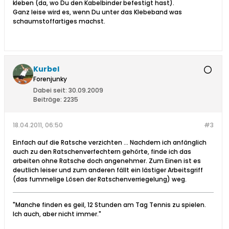
kleben (da, wo Du den Kabelbinder befestigt hast).
Ganz leise wird es, wenn Du unter das Klebeband was
schaumstoffartiges machst.
Kurbel
Forenjunky
Dabei seit:
30.09.2009
Beiträge:
2235
18.04.2011, 06:50
#3
Einfach auf die Ratsche verzichten ... Nachdem ich anfänglich
auch zu den Ratschenverfechtern gehörte, finde ich das
arbeiten ohne Ratsche doch angenehmer. Zum Einen ist es
deutlich leiser und zum anderen fällt ein lästiger Arbeitsgriff
(das fummelige Lösen der Ratschenverriegelung) weg.
"Manche finden es geil, 12 Stunden am Tag Tennis zu spielen.
Ich auch, aber nicht immer."