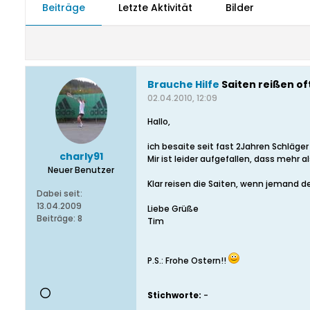
Beiträge
Letzte Aktivität
Bilder
Brauche Hilfe
Saiten reißen of
02.04.2010, 12:09
Hallo,
ich besaite seit fast 2Jahren Schläger
charly91
Mir ist leider aufgefallen, dass mehr 
Neuer Benutzer
Klar reisen die Saiten, wenn jemand de
Dabei seit:
13.04.2009
Liebe Grüße
Beiträge:
8
Tim
P.S.: Frohe Ostern!!
Stichworte:
-