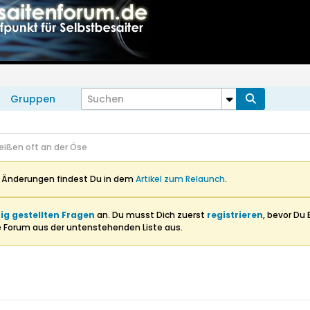
Gruppen
reißen oft an der Öse
n Änderungen findest Du in dem
Artikel zum Relaunch
.
ig gestellten Fragen
an. Du musst Dich zuerst
registrieren
, bevor Du 
e Forum aus der untenstehenden Liste aus.