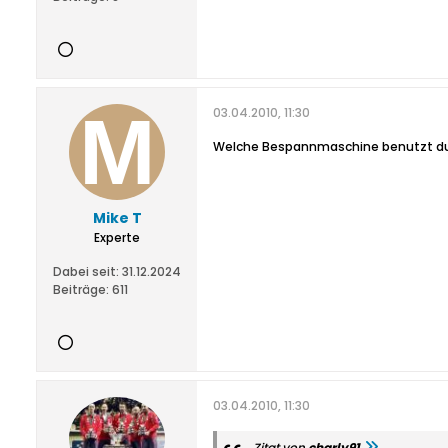
03.04.2010, 11:30
Welche Bespannmaschine benutzt d
Mike T
Experte
Dabei seit:
31.12.2024
Beiträge:
611
03.04.2010, 11:30
Zitat von
charly91