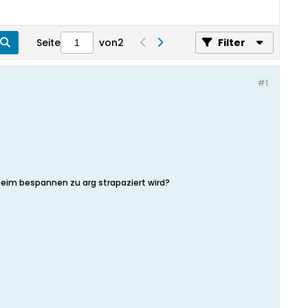
Seite
von
2
Filter
#1
e beim bespannen zu arg strapaziert wird?