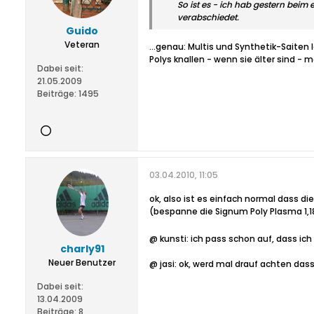
So ist es - ich hab gestern beim
verabschiedet.
Guido
Veteran
...genau: Multis und Synthetik-Saiten
Polys knallen - wenn sie älter sind - m
Dabei seit:
21.05.2009
Beiträge:
1495
03.04.2010, 11:05
ok, also ist es einfach normal dass di
(bespanne die Signum Poly Plasma 1,1
@ kunsti: ich pass schon auf, dass ich
charly91
Neuer Benutzer
@ jasi: ok, werd mal drauf achten dass
Dabei seit:
13.04.2009
Beiträge:
8