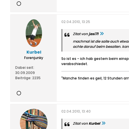
02.04.2010, 13:25
Zitat von
jasi71
machmal ist die saite auch etwa
achte darauf beim besaiten. kan
Kurbel
Forenjunky
So ist es - ich hab gestern beim eins
verabschiedet.
Dabei seit:
30.09.2009
Beiträge:
2235
"Manche finden es geil, 12 Stunden am
02.04.2010, 13:40
Zitat von
Kurbel