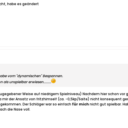
cht, habe es geändert
 Ausgabe vom "dynamischen" Bespannen.
n als unspielbar erwiesen.........
s zugegebener Weise auf niedrigem Spielniveau) Nachdem hier schon vor
 mir der Ansatz von fritzhimself (ca. -0,5kp/Saite) nicht konsequent gen
 gekommen. Der Schläger war so einfach
für mich
nicht gut spielbar. H
ach die Nase voll.