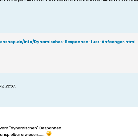
aitenshop.de/info/Dynamisches-Bespannen-fuer-Anfaenger.html
09, 22:37
.
abe vom "dynamischen" Bespannen.
nspielbar erwiesen.........