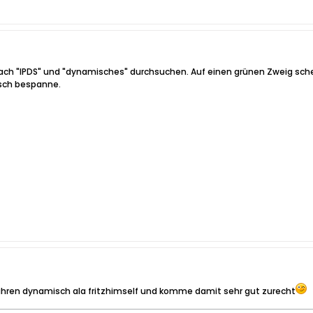
l nach "IPDS" und "dynamisches" durchsuchen. Auf einen grünen Zweig sch
sch bespanne.
ahren dynamisch ala fritzhimself und komme damit sehr gut zurecht