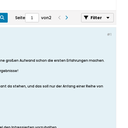
Seite
von
2
Filter
#1
ohne großen Aufwand schon die ersten Erfahrungen machen.
Ergebnisse!
rmant da stehen, und das soll nur der Anfang einer Reihe von
l den Intressierten vorzuhalten.