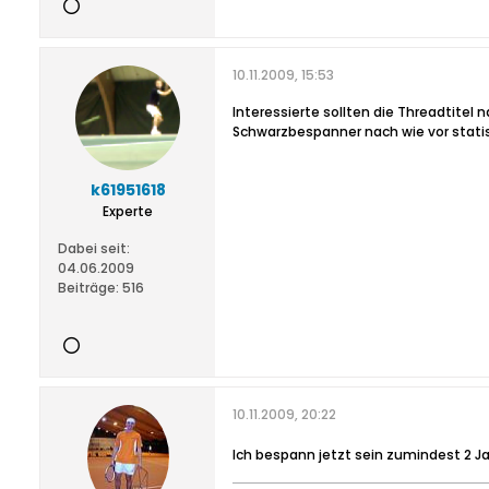
10.11.2009, 15:53
Interessierte sollten die Threadtite
Schwarzbespanner nach wie vor stati
k61951618
Experte
Dabei seit:
04.06.2009
Beiträge:
516
10.11.2009, 20:22
Ich bespann jetzt sein zumindest 2 J