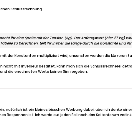
nfachen Schlussrechnung.
cht ihr eine Spalte mit der Tension (kg). Der Anfangswert (hier 27 kg) wird 
abelle zu berechnen, teilt ihr immer die Länge durch die Konstante und ihr 
 mit der Konstanten multipliziert wird, ansonsten werden die kürzeren S
n nicht mit Inverseur besaitet, kann man sich die Schlussrechnerei get
und die errechneten Werte keinen Sinn ergeben.
ein, natürlich ist ein kleines bisschen Werbung dabei, aber ich denke eine
 Bespannen ist. Ich werde auf jeden Fall noch das Saitenforum verlink