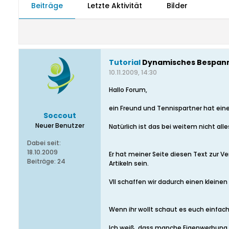
Beiträge
Letzte Aktivität
Bilder
Tutorial
Dynamisches Bespann
10.11.2009, 14:30
Hallo Forum,
ein Freund und Tennispartner hat ei
Soccout
Neuer Benutzer
Natürlich ist das bei weitem nicht a
Dabei seit:
18.10.2009
Er hat meiner Seite diesen Text zur Ve
Beiträge:
24
Artikeln sein.
Vll schaffen wir dadurch einen kleine
Wenn ihr wollt schaut es euch einfach
Ich weiß, dass manche Eigenwerbung n