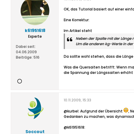
OK, das Tutorial basiert auf einer ei
Eine Korrektur:
k61951618
Im Artikel steht
Experte
Neben der Spalte mit der Länge ma
Um die anderen kg-Werte in der T
Dabei seit:
04.06.2009
Da sollte wohl stehen, dass die Länge
Beiträge:
516
Was die Quersaiten betrifft: Wenn ma
die Spannung der Längssaiten erhöht 
10.11.2009, 15:33
@kurbel: Aufgrund der Übersicht
, N
Gedanken zu machen, was dynamisches
@k61951618:
Soccout