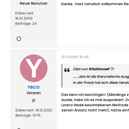
Neuer Benutzer
Danke , hast natürlich vollkommen Re
Dabei seit:
18.10.2009
Beiträge:
24
10.11.2009, 15:46
Zitat von
fritzhimself
.......das ist die theroretische
In der Praxis hat sich diese Versio
YBCO
Veteran
Das kann ich bestätigen! (Allerding
wurde, habe ich es mal ausprobiert. Da
Lorenz Heide beschriebenen Methode
Dabei seit:
18.12.2002
seinen Ansatz nicht mehr), hatte einf
Beiträge:
1075