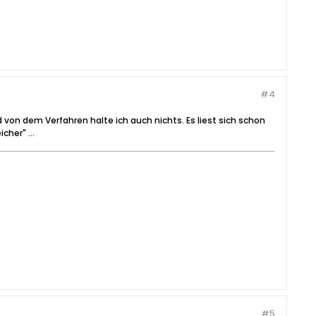
#4
 von dem Verfahren halte ich auch nichts. Es liest sich schon
cher" ...
#5