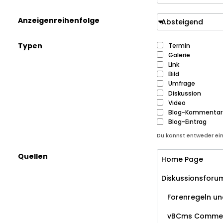
Anzeigenreihenfolge
Absteigend
Typen
Termin
Galerie
Link
Bild
Umfrage
Diskussion
Video
Blog-Kommentar
Blog-Eintrag
Du kannst entweder ei
Quellen
Home Page
Diskussionsforu
Forenregeln und
vBCms Comme