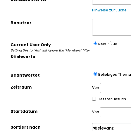
Hinweise zur Suche
Benutzer
Nein
Ja
Current User Only
Setting this to "Yes" will ignore the "Members" filter.
Stichworte
Beliebiges Thema
Beantwortet
Zeitraum
Von
Letzter Besuch
Startdatum
Von
Sortiert nach
Relevanz