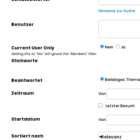
Hinweise zur Suche
Benutzer
Nein
Ja
Current User Only
Setting this to "Yes" will ignore the "Members" filter.
Stichworte
Beliebiges Thema
Beantwortet
Zeitraum
Von
Letzter Besuch
Startdatum
Von
Sortiert nach
Relevanz