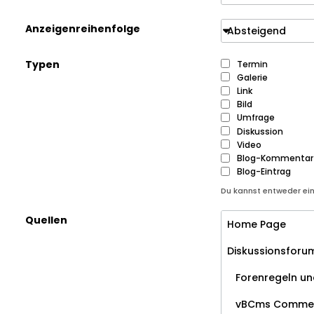
Anzeigenreihenfolge
Absteigend
Typen
Termin
Galerie
Link
Bild
Umfrage
Diskussion
Video
Blog-Kommentar
Blog-Eintrag
Du kannst entweder ei
Quellen
Home Page
Diskussionsforu
Forenregeln und
vBCms Comme