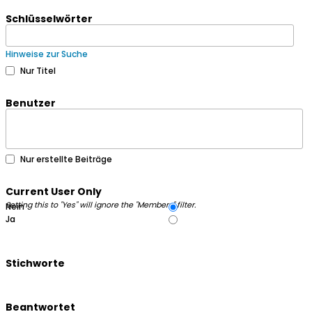
Schlüsselwörter
Hinweise zur Suche
Nur Titel
Benutzer
Nur erstellte Beiträge
Current User Only
Setting this to "Yes" will ignore the "Members" filter.
Nein
Ja
Stichworte
Beantwortet