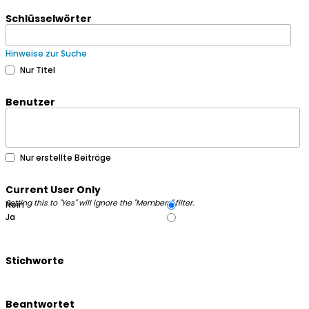
Schlüsselwörter
Hinweise zur Suche
Nur Titel
Benutzer
Nur erstellte Beiträge
Current User Only
Setting this to "Yes" will ignore the "Members" filter.
Nein
Ja
Stichworte
Beantwortet