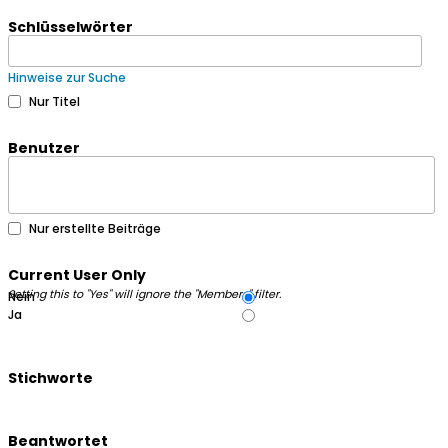
Schlüsselwörter
Hinweise zur Suche
Nur Titel
Benutzer
Nur erstellte Beiträge
Current User Only
Setting this to "Yes" will ignore the "Members" filter.
Nein
Ja
Stichworte
Beantwortet