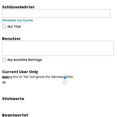
Schlüsselwörter
Hinweise zur Suche
Nur Titel
Benutzer
Nur erstellte Beiträge
Current User Only
Setting this to "Yes" will ignore the "Members" filter.
Nein
Ja
Stichworte
Beantwortet